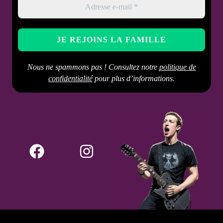
Occasions
Port quotidien, soirée, look
gothique chic, cadeau
Entretien
Nettoyage avec chiffon
conseillé
doux spécial argent, éviter
Nous ne spammons pas ! Consultez notre
politique de
l’humidité prolongée
confidentialité
pour plus d’informations.