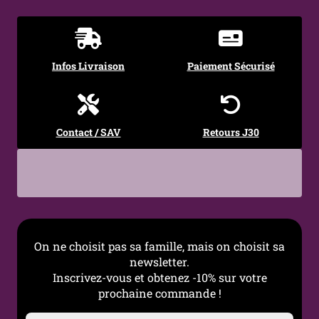
Sertissage
Zircon cubique 5A
Type de sertissage
Serti à griffes (5 griffes –
effet pétales)
Infos Livraison
Paiement Sécurisé
Diamètre des
1,5 mm
zircons
Contact / SAV
Retours J30
Longueur
2,2 cm
Largeur
0,5 cm
Système de
Charnière à clip avec tige
fermeture
intégrée
On ne choisit pas sa famille, mais on choisit sa
Hypoallergénique
Oui (argent 925)
newsletter.
Inscrivez-vous et obtenez -10% sur votre
Style
Gothique, floral, baroque,
prochaine commande !
élégant