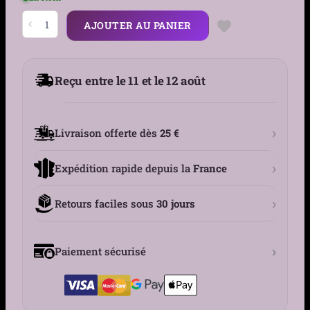
quantité
AJOUTER AU PANIER
de
Créoles
Florales
Gothiques
Argent
Reçu entre le 11 et le 12 août
925
&
Zircons
›
Livraison offerte dès
25 €
›
Expédition rapide depuis la
France
›
Retours faciles sous
30 jours
›
Paiement sécurisé