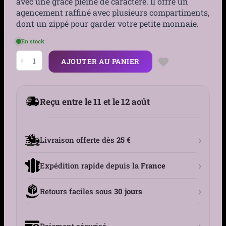
avec une grâce pleine de caractère. Il offre un
agencement raffiné avec plusieurs compartiments,
dont un zippé pour garder votre petite monnaie.
En stock
quantité
AJOUTER AU PANIER
de
Grand
Portefeuille
Cuir
Pin-
Reçu entre le 11 et le 12 août
up
avec
Crânes
›
Livraison offerte dès
25 €
›
Expédition rapide depuis la
France
›
Retours faciles sous
30 jours
›
Paiement sécurisé