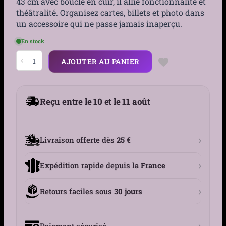
43 cm avec boucle en cuir, il allie fonctionnalité et
théâtralité. Organisez cartes, billets et photo dans
un accessoire qui ne passe jamais inaperçu.
En stock
quantité
AJOUTER AU PANIER
de
Portefeuille
Biker
Tête
de
Reçu entre le 10 et le 11 août
Mort
et
Croix
Gothique
avec
›
Livraison offerte dès
25 €
Chaîne
›
Expédition rapide depuis la
France
›
Retours faciles sous
30 jours
›
Paiement sécurisé