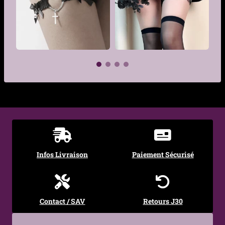
Genre
Femme
Matière
Acier inoxydable, Nylon,
Polyester, Similicuir
Couleur
Gris Argenté, Noir
€
€
Finition
Métal argenté
Similicuir noir mat
Motif
Pentacle, chaînes
décoratives
Infos Livraison
Paiement Sécurisé
Tailles
S — 43 cm
disponibles
Contact / SAV
Retours J30
Tour de cuisse
Extensible — ajustement
confortable