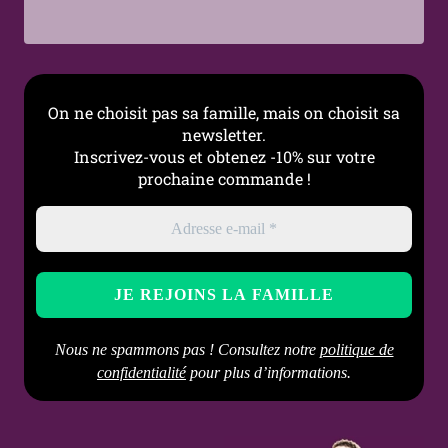
Style
Gothique, Ésotérique,
Alternative, Dark
Occasions
Tenue gothique, look
On ne choisit pas sa famille, mais on choisit sa
alternatif, festival,
newsletter.
shooting photo
Inscrivez-vous et obtenez -10% sur votre
prochaine commande !
Entretien
Nettoyage doux avec
conseillé
chiffon légèrement
humide, éviter immersion
prolongée dans l’eau
Nous ne spammons pas ! Consultez notre
politique de
confidentialité
pour plus d’informations.