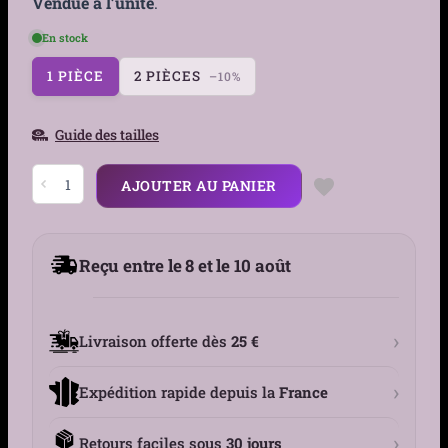
Vendue à l’unité
.
En stock
1 PIÈCE
2 PIÈCES
–10%
Guide des tailles
quantité
AJOUTER AU PANIER
de
Jarretière
Cuir
Pentacle
&
Reçu entre le 8 et le 10 août
Chaînes
Pendantes
›
Livraison offerte dès
25 €
›
Expédition rapide depuis la
France
›
Retours faciles sous
30 jours