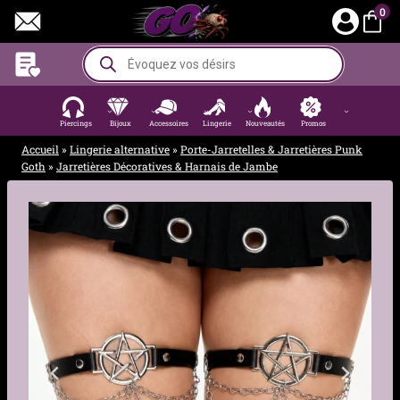
Aller
0
au
contenu
Recherche
de
produits
Piercings
Bijoux
Accessoires
Lingerie
Nouveautés
Promos
Accueil
»
Lingerie alternative
»
Porte-Jarretelles & Jarretières Punk
Goth
»
Jarretières Décoratives & Harnais de Jambe