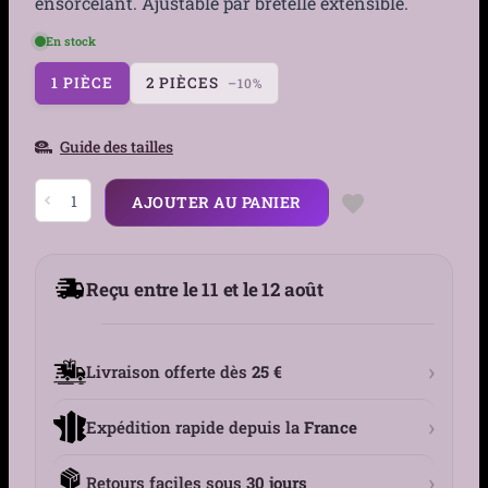
ensorcelant. Ajustable par bretelle extensible.
En stock
1 PIÈCE
2 PIÈCES
–10%
Guide des tailles
quantité
AJOUTER AU PANIER
de
Jarretière
Gothique
en
Cuir
Reçu entre le 11 et le 12 août
&
Dentelle
avec
Cœur
Métallique
›
Livraison offerte dès
25 €
›
Expédition rapide depuis la
France
›
Retours faciles sous
30 jours