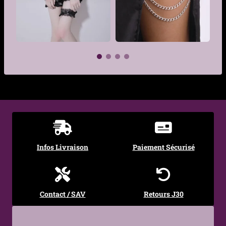
Similicuir
Taille
Unique (30 à 55cm tour de
cuisse)
Genre
Femme
€
€
Infos Livraison
Paiement Sécurisé
Contact / SAV
Retours J30