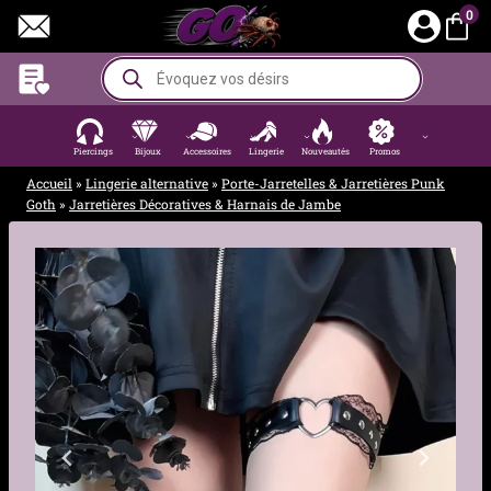
Aller
0
au
contenu
Recherche
de
produits
Piercings
Bijoux
Accessoires
Lingerie
Nouveautés
Promos
Accueil
»
Lingerie alternative
»
Porte-Jarretelles & Jarretières Punk
Goth
»
Jarretières Décoratives & Harnais de Jambe