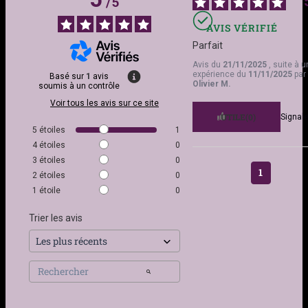
/
5
Hypoallergénique
Oui
AVIS VÉRIFIÉ
Parfait
Épaisseur Tige
1.2mm
Avis du
21/11/2025
, suite à 
expérience du
11/11/2025
par
Basé sur
1
avis
Diamètre Interne
8mm
Olivier M.
soumis à un contrôle
Voir tous les avis sur ce site
Système de
Clicker à charnière
UTILE
(0)
Signale
→
Guide complet des tailles de piercings
5
étoiles
1
fermeture
Pour comprendre les gauges, longueurs et
4
étoiles
0
diamètres selon chaque zone du corps.
3
étoiles
0
Style
Minimaliste, Géométrique,
1
2
étoiles
0
Audacieux, Moderne
→
Tout savoir sur les piercings d’oreille
1
étoile
0
Noms des emplacements, niveau de douleur,
Occasions
Quotidien, Mode
cicatrisation et bijoux adaptés.
Trier les avis
alternative, Festival,
Soirée