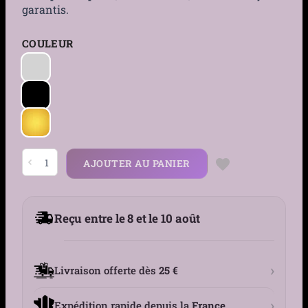
garantis.
COULEUR
quantité
AJOUTER AU PANIER
de
Piercing
Anneau
Clicker
en
Reçu entre le 8 et le 10 août
V
Ajouré
-
Daith
&
›
Livraison offerte dès
25 €
Septum
›
Expédition rapide depuis la
France