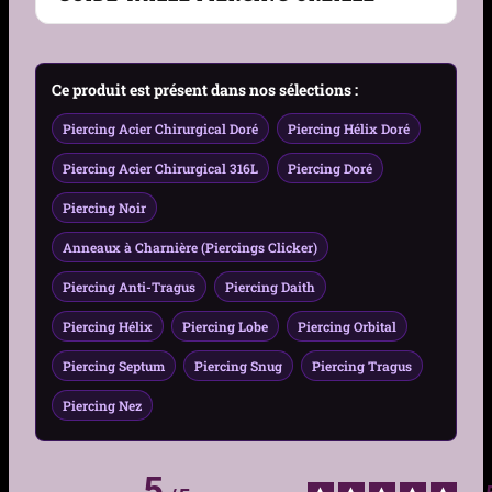
(clicker)
Zones de port
Septum, Cartilage (Daith,
Guide Taille Piercing Oreille – Gauge, Diamètre &
Ce produit est présent dans nos sélections :
idéales
Hélix)
Zone
Piercing Acier Chirurgical Doré
Piercing Hélix Doré
Genre
Femme, Homme
Piercing Acier Chirurgical 316L
Piercing Doré
Motif
V ajouré
Piercing Noir
Dimensions motif
V ajouré de 4,5 mm
Anneaux à Charnière (Piercings Clicker)
(longueur) × 1,5 mm
Piercing Anti-Tragus
Piercing Daith
(épaisseur)
Piercing Hélix
Piercing Lobe
Piercing Orbital
Matière
Acier 316L
Piercing Septum
Piercing Snug
Piercing Tragus
Couleur
Acier, Noir, Doré
Piercing Nez
Traitement
PVD (pour les versions
dorée et noire)
5