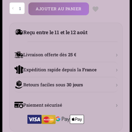
quantité
AJOUTER AU PANIER
de
Piercing
Clicker
Anneau
en
Reçu entre le 11 et le 12 août
Titane
-
Oreille,
Lèvre,
Arcade
›
Livraison offerte dès
25 €
›
Expédition rapide depuis la
France
›
Retours faciles sous
30 jours
›
Paiement sécurisé