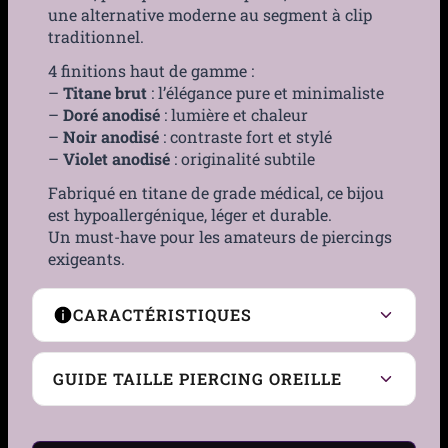
une alternative moderne au segment à clip
traditionnel.
4 finitions haut de gamme :
–
Titane brut
: l’élégance pure et minimaliste
–
Doré anodisé
: lumière et chaleur
–
Noir anodisé
: contraste fort et stylé
–
Violet anodisé
: originalité subtile
Fabriqué en titane de grade médical, ce bijou
est hypoallergénique, léger et durable.
Un must-have pour les amateurs de piercings
exigeants.
CARACTÉRISTIQUES
Type de Piercing
Anneau à charnière
GUIDE TAILLE PIERCING OREILLE
(clicker)
Zone de port
Oreille (lobe & cartilage),