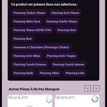
Guide Taille Piercing Oreille – Gauge, Diamètre &
Ce produit est présent dans nos sélections :
lèvre, arcade
Zone
Piercing Clicker Titane
Piercing Doré Titane
Matière
Titane ASTM-F136
Piercing Hélix Doré
Piercing Oreille Titane
Couleur
Gris Argenté, Noir, Doré,
Piercing Titane ASTM-F136
Piercing Doré
Violet
Piercing Noir
Finition
Poli (teinte brute) ou
Anneaux à Charnière (Piercings Clicker)
anodisé
Piercing Anti-Hélix
Piercing Anti-Tragus
Hypoallergénique
Oui
Piercing Conch Externe
Piercing Conch Interne
Épaisseur Tige
1.2mm
Piercing Daith
Piercing Hélix
Piercing Lobe
Diamètre Interne
6mm, 8mm, 10mm, 12mm
Autres Pièces À Ne Pas Manquer
Fermeture
Clicker (charnière
intégrée)