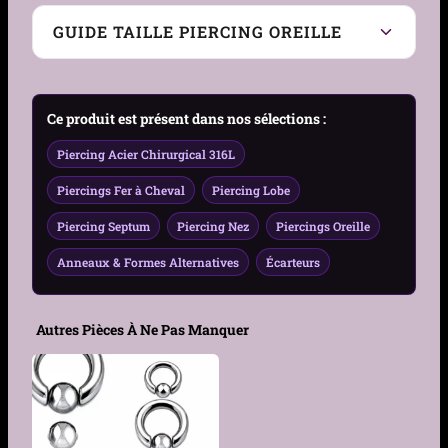
Type de Piercing
Anneau ouvert (fer à
GUIDE TAILLE PIERCING OREILLE
cheval), Anneaux et
alternatifs de gros
diamètre
Guide Taille Piercing Oreille – Gauge, Diamètre &
Ce produit est présent dans nos sélections :
Zone
Zones compatibles
Septum, lobe stretché,
Piercing Acier Chirurgical 316L
cartilage adapté, piercing
intime compatible comme
Piercings Fer à Cheval
Piercing Lobe
le Prince Albert
Piercing Septum
Piercing Nez
Piercings Oreille
Genre
Femme, Homme
Anneaux & Formes Alternatives
Écarteurs
Matière
Acier 316L
Autres Pièces À Ne Pas Manquer
Couleur
Acier
Finition
Polie brillante
Forme
Fer à cheval