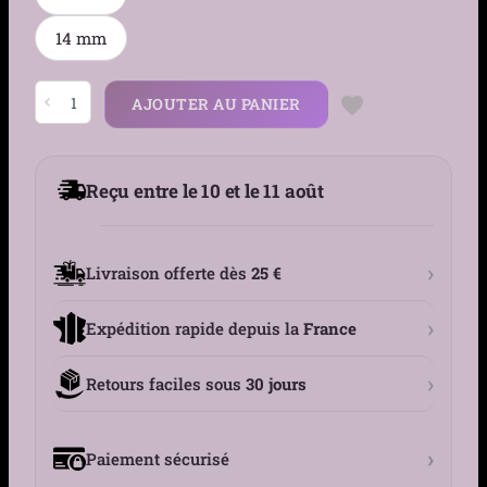
14 mm
quantité
AJOUTER AU PANIER
de
Piercing
Fer
à
Cheval
Reçu entre le 10 et le 11 août
Acier
316L
Gros
Diamètre
›
Livraison offerte dès
25 €
›
Expédition rapide depuis la
France
›
Retours faciles sous
30 jours
›
Paiement sécurisé