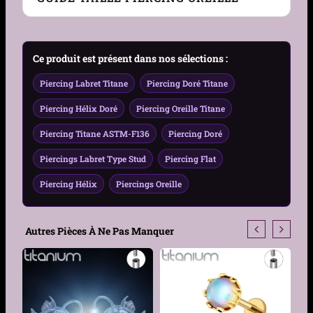
Zones compatibles
Hélix • Flat • Cartilage
Guide Taille Piercing Oreille – Gauge, Diamètre &
Ce produit est présent dans nos sélections :
Genre
Femme, Homme
Zone
Piercing Labret Titane
Piercing Doré Titane
Matière
Titane ASTM-F136
Piercing Hélix Doré
Piercing Oreille Titane
Couleur
Gris Argenté, Doré
Piercing Titane ASTM-F136
Piercing Doré
Finition
Piercings Labret Type Stud
• Titane poli (argenté) •
Piercing Flat
Doré anodisé
Piercing Hélix
Piercings Oreille
Hypoallergénique
Oui — Sans nickel,
biocompatible, adapté
Autres Pièces À Ne Pas Manquer
peaux sensibles
Épaisseur Tige
1.2mm
Longueur Tige
6 mm, 8 mm