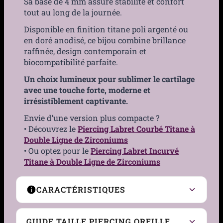
Sa base de 4 mm assure stabilité et confort
tout au long de la journée.
Disponible en finition titane poli argenté ou
en doré anodisé, ce bijou combine brillance
raffinée, design contemporain et
biocompatibilité parfaite.
Un choix lumineux pour sublimer le cartilage
avec une touche forte, moderne et
irrésistiblement captivante.
Envie d’une version plus compacte ?
• Découvrez le
Piercing Labret Courbé Titane à
Double Ligne de Zirconiums
• Ou optez pour le
Piercing Labret Incurvé
Titane à Double Ligne de Zirconiums
CARACTÉRISTIQUES
Type de Piercing
Labret
GUIDE TAILLE PIERCING OREILLE