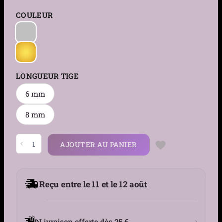
COULEUR
LONGUEUR TIGE
6 mm
8 mm
quantité
AJOUTER AU PANIER
de
Piercing
Labret
Arqué
Titane
Reçu entre le 11 et le 12 août
à
Double
Ligne
de
Zirconiums
›
Livraison offerte dès
25 €