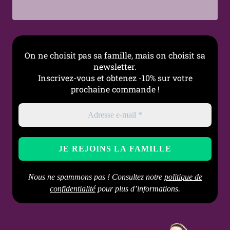
Quotidien • Mode
alternative • Tenues
élégantes
On ne choisit pas sa famille, mais on choisit sa
Entretien
Nettoyage doux (eau tiède
newsletter.
conseillé
+ savon pH neutre), bien
Inscrivez-vous et obtenez -10% sur votre
sécher avant repose ;
prochaine commande !
éviter les produits
chimiques et l’humidité
prolongée
Nous ne spammons pas ! Consultez notre
politique de
confidentialité
pour plus d’informations.