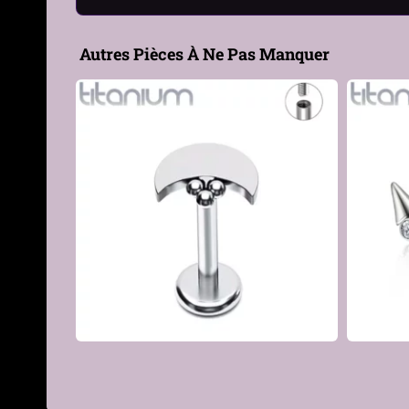
Hypoallergénique
Oui — Sans nickel, adapté
Autres Pièces À Ne Pas Manquer
Épaisseur Tige
1.2mm
Longueur Tige
5 mm, 6 mm, 7 mm, 8 mm
Type de filetage
Filetage interne 0,9 mm
Diamètre du socle
4 mm
Motif
Arc courbé pavé de zircon
Longueur du motif
16 mm
Sertissage
Zircons cubiques taille pro
Nombre de pierres
11 pierres
€
Style
Élégant • Lumineux • Raff