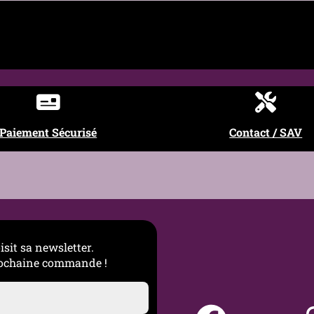
€
€
u • Concert • Tenue habillée • Mode alternative
de • Éviter les produits agressifs • Séchage minutieux
Paiement Sécurisé
Contact / SAV
isit sa newsletter.
complet des tailles de piercings
prochaine commande !
prendre les gauges, longueurs et diamètres selon chaque z
savoir sur les piercings d’oreille