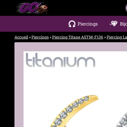
Aller
au
contenu
Piercings
Bij
Accueil
»
Piercings
»
Piercing Titane ASTM-F136
»
Piercing La