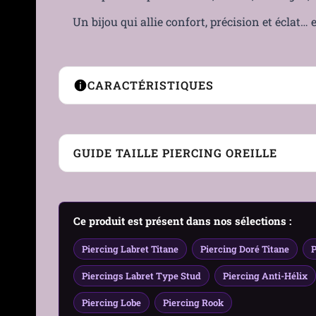
Un bijou qui allie confort, précision et éclat… 
CARACTÉRISTIQUES
Type de Piercing
Labret
GUIDE TAILLE PIERCING OREILLE
Zones compatibles
Hélix • Tragus • Flat • Con
Genre
Femme, Homme
Ce produit est présent dans nos sélections :
Matière
Titane ASTM-F136
Piercing Labret Titane
Piercing Doré Titane
P
Couleur
Gris Argenté, Doré
Piercings Labret Type Stud
Piercing Anti-Hélix
Finition
• Titane poli (argenté) • D
Piercing Lobe
Piercing Rook