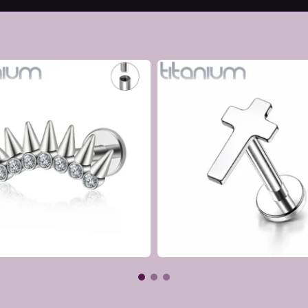
 peaux sensibles
s
gressive • Sertissage griffes
iné • Glam Rock • Statement