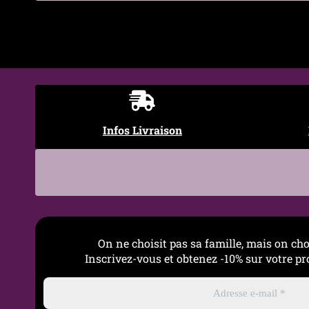
Occasions
Quotidien • Soirée • Cadea
Entretien
Nettoyage doux à l’eau tiè
Infos Livraison
On ne choisit pas sa famille, mais on cho
→
Guide 
Inscrivez-vous et obtenez -10% sur votre 
Pour com
→
Tout 