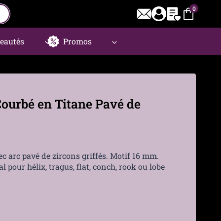
0
eautés
Promos
Courbé en Titane Pavé de
ec arc pavé de zircons griffés. Motif 16 mm.
al pour hélix, tragus, flat, conch, rook ou lobe