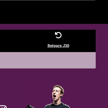
€
Retours J30
one du corps.