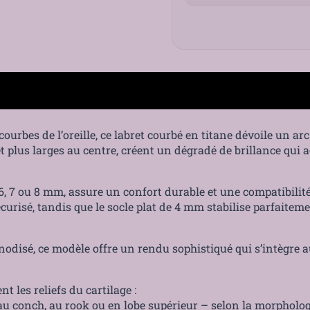
Pavé
de
Zircons
Griffés
ourbes de l’oreille, ce labret courbé en titane dévoile un a
 et plus larges au centre, créent un dégradé de brillance qui
Paiement sécurisé
6, 7 ou 8 mm, assure un confort durable et une compatibilité
curisé, tandis que le socle plat de 4 mm stabilise parfaite
anodisé, ce modèle offre un rendu sophistiqué qui s’intègre
t les reliefs du cartilage :
s, au conch, au rook ou en lobe supérieur – selon la morpholog