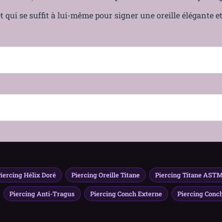
et qui se suffit à lui-même pour signer une oreille élégante e
ch • Rook • Lobe
Guide Taille Piercing Oreille – Gauge, Diamètre & Zone
iercing Hélix Doré
Piercing Oreille Titane
Piercing Titane AST
Piercing Anti-Tragus
Piercing Conch Externe
Piercing Conc
oré anodisé