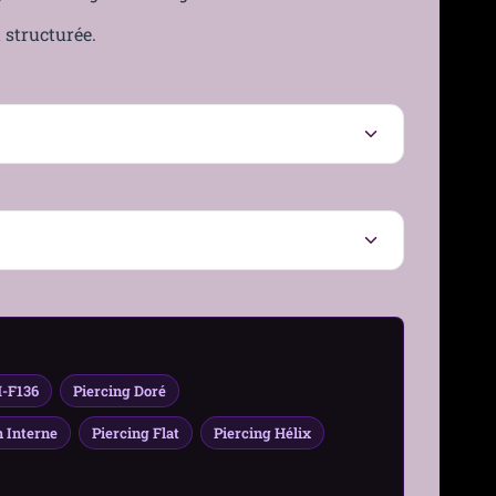
t structurée.
M-F136
Piercing Doré
h Interne
Piercing Flat
Piercing Hélix