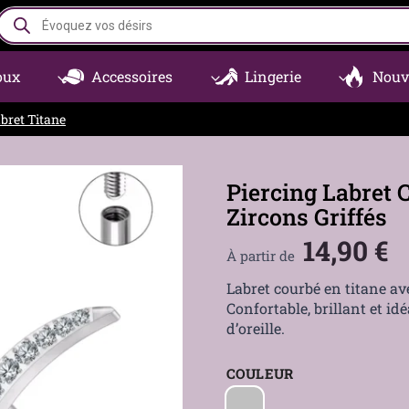
Recherche
de
produits
oux
Accessoires
Lingerie
Nouv
bret Titane
Piercing Labret 
Zircons Griffés
14,90
€
À partir de
Labret courbé en titane av
Confortable, brillant et idé
d’oreille.
COULEUR