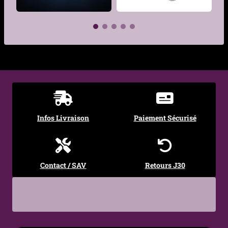
→
Guide complet des tailles de piercings
Pour comprendre les gauges, longueurs et
Diamètre socle
4 mm
diamètres selon chaque zone du corps.
(disque)
→
Tout savoir sur les piercings d’oreille
Style
Discret, Élégant, Moderne,
Noms des emplacements, niveau de douleur,
€
€
cicatrisation et bijoux adaptés.
Intemporel
Occasions
Quotidien, Soirée, Cadeau
Entretien
Nettoyage doux (eau tiède
Infos Livraison
Paiement Sécurisé
conseillé
+ savon au pH neutre),
bien sécher avant repose.
Contact / SAV
Retours J30