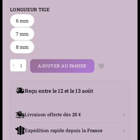
LONGUEUR TIGE
6 mm
7 mm
8 mm
quantité
AJOUTER AU PANIER
de
Piercing
Labret
Cœur
en
Reçu entre le 12 et le 13 août
Titane
Oreille
Lèvre
›
Livraison offerte dès
25 €
›
Expédition rapide depuis la
France