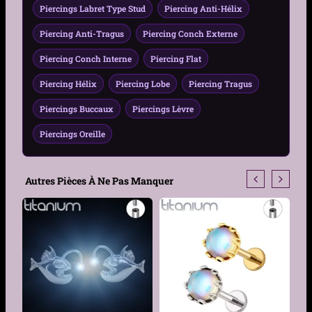
Piercings Labret Type Stud
Piercing Anti-Hélix
Motif
Cœur
Piercing Anti-Tragus
Piercing Conch Externe
Hauteur du cœur
3,3 mm
Piercing Conch Interne
Piercing Flat
Largeur du cœur
3,9 mm
Piercing Hélix
Piercing Lobe
Piercing Tragus
Piercings Buccaux
Piercings Lèvre
Matière
Titane ASTM-F136
Piercings Oreille
Couleur
Gris Argenté
Finition
Poli miroir
Autres Pièces À Ne Pas Manquer
Hypoallergénique
Oui
Épaisseur Tige
1.2mm
Longueur Tige
6 mm, 7 mm, 8 mm
Type de filetage
Filetage interne 0,9 mm