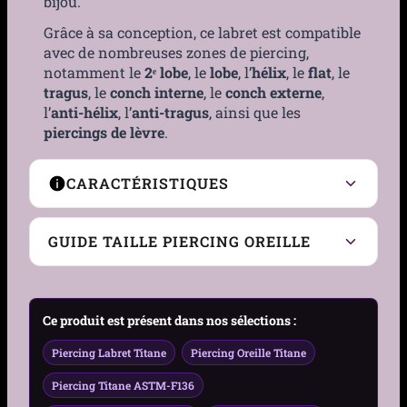
bijou.
Grâce à sa conception, ce labret est compatible
avec de nombreuses zones de piercing,
notamment le
2ᵉ lobe
, le
lobe
, l’
hélix
, le
flat
, le
tragus
, le
conch interne
, le
conch externe
,
l’
anti-hélix
, l’
anti-tragus
, ainsi que les
piercings de lèvre
.
CARACTÉRISTIQUES
Type de Piercing
Labret
GUIDE TAILLE PIERCING OREILLE
Zone compatible
Anti-Hélix, Anti-Tragus,
Conch externe, Conch
Guide Taille Piercing Oreille – Gauge, Diamètre &
Ce produit est présent dans nos sélections :
interne, Flat, Hélix, Lobe,
Zone
2ᵉ Lobe, Tragus, Lèvre
Piercing Labret Titane
Piercing Oreille Titane
Genre
Femme
Piercing Titane ASTM-F136