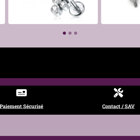
€
€
Paiement Sécurisé
Contact / SAV