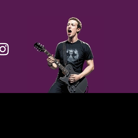
one du corps.
adaptés.