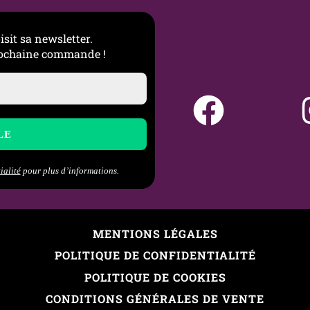
isit sa newsletter.
prochaine commande !
complet des tailles de piercings
prendre les gauges, longueurs et diamètres selon chaque z
savoir sur les piercings d’oreille
s emplacements, niveau de douleur, cicatrisation et bijoux 
ialité
pour plus d’informations.
MENTIONS LÉGALES
POLITIQUE DE CONFIDENTIALITÉ
POLITIQUE DE COOKIES
CONDITIONS GÉNÉRALES DE VENTE