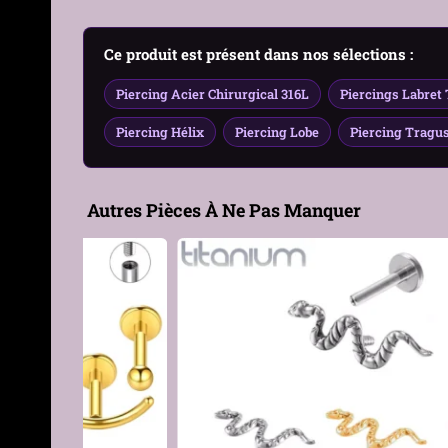
Couleur
Acier
Ce produit est présent dans nos sélections :
Épaisseur Tige
1.2mm
Piercing Acier Chirurgical 316L
Piercings Labret
Longueur Tige
8 mm
Piercing Hélix
Piercing Lobe
Piercing Tragu
Type de filetage
Filetage interne 0,9 mm
Diamètre
Fantôme 5 x 6mm
Autres Pièces À Ne Pas Manquer
Ornement
Genre
Femme, Homme