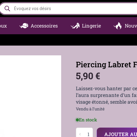
Recherche
de
produits
oux
Accessoires
Lingerie
Nouv
Piercing Labret 
5,90
€
Laissez-vous hanter par ce 
l’aura surprenante d’un fa
visage étonné, semble avoi
Vendu à l’unité
En stock
quantité
AJOUTER AU