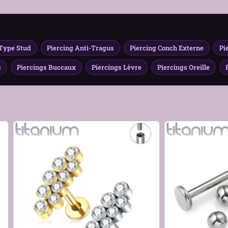
Guide Taille Piercing Oreille – Gauge, Diamètre & Zone
 Type Stud
Piercing Anti-Tragus
Piercing Conch Externe
Pi
s
Piercings Buccaux
Piercings Lèvre
Piercings Oreille