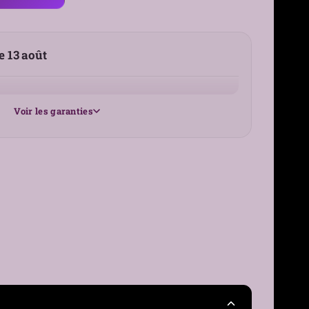
le 13 août
Voir les garanties
25 €
France
30 jours
›