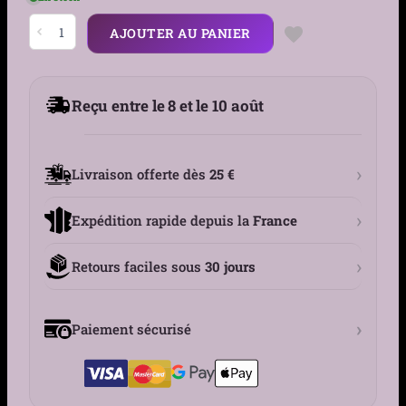
quantité
AJOUTER AU PANIER
de
Piercing
Nombril
Banane
Cœur
Reçu entre le 8 et le 10 août
Démoniaque
Zirconium
›
Livraison offerte dès
25 €
›
Expédition rapide depuis la
France
›
Retours faciles sous
30 jours
›
Paiement sécurisé