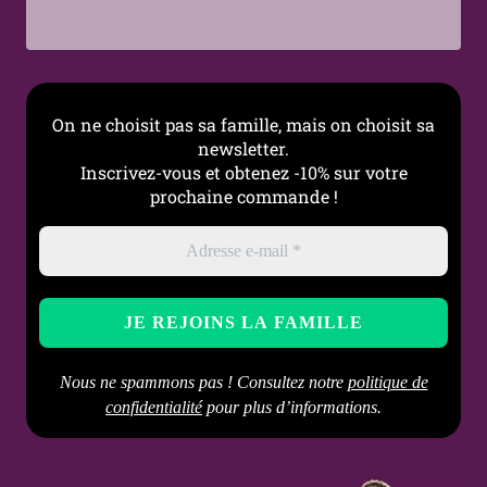
Occasions
Quotidien, Soirée, Festival,
Mode alternative, Cadeau
Entretien
Nettoyage doux à l'eau
conseillé
tiède et au savon au pH
On ne choisit pas sa famille, mais on choisit sa
neutre, puis séchage
newsletter.
complet avant remise en
Inscrivez-vous et obtenez -10% sur votre
place.
prochaine commande !
Nous ne spammons pas ! Consultez notre
politique de
confidentialité
pour plus d’informations.