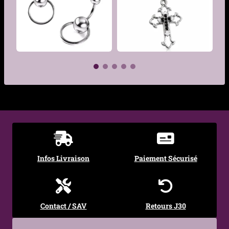
Finition
Acier poli miroir
Hypoallergénique
Oui
Épaisseur Tige
1.6mm
Longueur Tige
10 mm
€
€
Type de filetage
Filetage externe 1,2 mm
Diamètre bille
4 mm
supérieure
Infos Livraison
Paiement Sécurisé
Dimensions du
12 × 8 mm (cornes et
motif
queue incluses)
Style
Gothique, Alternatif,
Contact / SAV
Retours J30
Élégant, Fantaisie